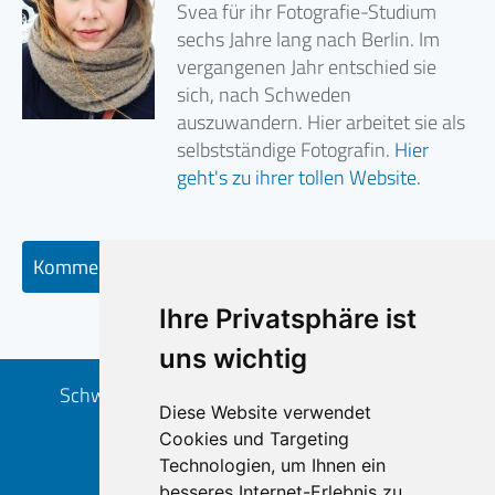
Svea für ihr Fotografie-Studium
sechs Jahre lang nach Berlin. Im
vergangenen Jahr entschied sie
sich, nach Schweden
auszuwandern. Hier arbeitet sie als
selbstständige Fotografin.
Hier
geht's zu ihrer tollen Website.
Kommentar schreiben
Ihre Privatsphäre ist
uns wichtig
Schwedenpur - eine Marke der Zonista GmbH
Diese Website verwendet
Goethestr. 36 | D-50858 Köln
Cookies und Targeting
+49 (0) 221 – 1680 14-0
Technologien, um Ihnen ein
info
schwedenpur.de
besseres Internet-Erlebnis zu