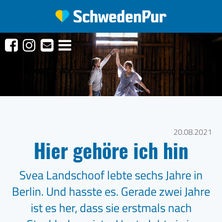
20.08.2021
Hier gehöre ich hin
Svea Landschoof lebte sechs Jahre in
Berlin. Und hasste es. Gerade zwei Jahre
ist es her, dass sie erstmals nach