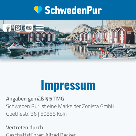
© Asaf Kliger/imagebank.sweden.se
Impressum
Angaben gemäß § 5 TMG
Schweden Pur ist eine Marke der Zonista GmbH
Goethestr. 36 | 50858 Köln
Vertreten durch
Geschäftsführer: Alfred Becker