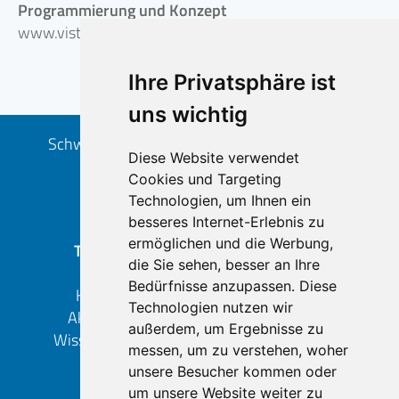
Programmierung und Konzept
www.vistabus.de
Ihre Privatsphäre ist
uns wichtig
Schwedenpur - eine Marke der Zonista GmbH
Diese Website verwendet
Goethestr. 36 | D-50858 Köln
Cookies und Targeting
+49 (0) 221 – 1680 14-0
Technologien, um Ihnen ein
info
schwedenpur.de
besseres Internet-Erlebnis zu
ermöglichen und die Werbung,
THEMEN
REGIONEN
die Sie sehen, besser an Ihre
Kultur
Skåne
Bedürfnisse anzupassen. Diese
Kulinarik
Stockholm
Technologien nutzen wir
Aktivitäten
Westküste
außerdem, um Ergebnisse zu
Wissenswertes
Västerbotten
messen, um zu verstehen, woher
Värmland
unsere Besucher kommen oder
Småland
um unsere Website weiter zu