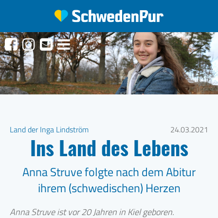
Land der Inga Lindström
24.03.2021
Ins Land des Lebens
Anna Struve folgte nach dem Abitur
ihrem (schwedischen) Herzen
Anna Struve ist vor 20 Jahren in Kiel geboren.