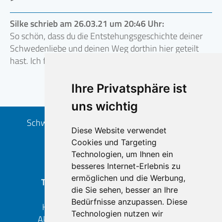
Silke schrieb am 26.03.21 um 20:46 Uhr:
So schön, dass du die Entstehungsgeschichte deiner
Schwedenliebe und deinen Weg dorthin hier geteilt
hast. Ich freue mich schon auf den zweiten Teil...
Ihre Privatsphäre ist
uns wichtig
Schwedenpur - eine Marke der Zonista GmbH
Diese Website verwendet
Goethestr. 36 | D-50858 Köln
Cookies und Targeting
+49 (0) 221 – 1680 14-0
Technologien, um Ihnen ein
info
schwedenpur.de
besseres Internet-Erlebnis zu
ermöglichen und die Werbung,
THEMEN
REGIONEN
die Sie sehen, besser an Ihre
Kultur
Skåne
Bedürfnisse anzupassen. Diese
Kulinarik
Stockholm
Technologien nutzen wir
Aktivitäten
Westküste